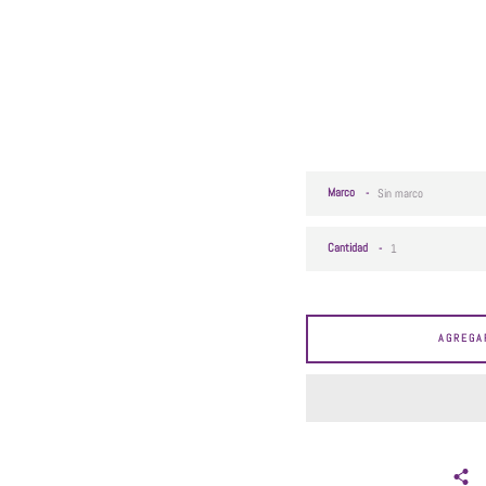
Marco
Cantidad
AGREGA