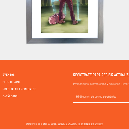
REGÍSTRATE PARA RECIBIR ACTUALI
EVENTOS
BLOG DE ARTE
Promociones, nuevas obras y ediciones. Direc
PREGUNTAS FRECUENTES
CATÁLOGOS
Derechos de autor © 2026,
SUBLIME GALERIA
.
Tecnología de Shopify