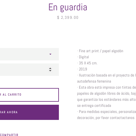
En guardia
Precio
$ 2,399.00
· Fine art print / papel algodón
· Digital
· 35 X 45 cm.
· 2019
· Ilustración basada en el proyecto de l
autodefensa femenina
· Esta obra está impresa con tintas de
papeles de algodón libres de ácido, baj
R AL CARRITO
que garantiza los estándares más altos
se entrega certificada
· Para medidas especiales, personaliz
RAR AHORA
decoración, por favor contactactanos
COMPARTIR