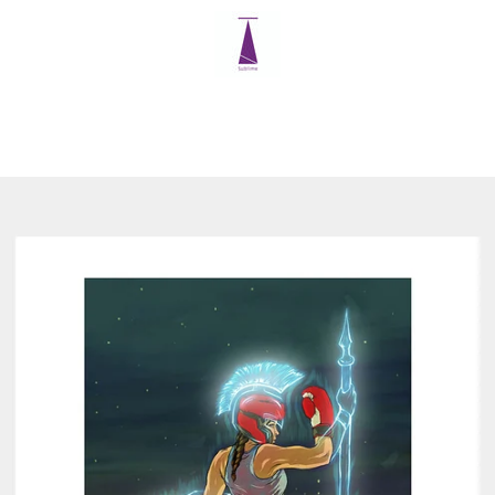
ANTERIOR
SIGUIENTE
Diapositiva
Diapositiva
Diapositiva
Diapositiva
Diapositiva
Diapositiva
1
2
3
4
5
6