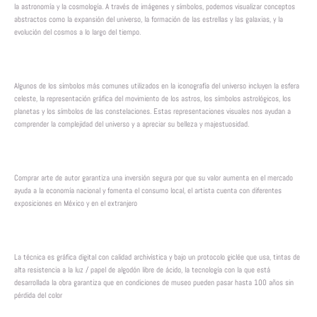
la astronomía y la cosmología. A través de imágenes y símbolos, podemos visualizar conceptos
abstractos como la expansión del universo, la formación de las estrellas y las galaxias, y la
evolución del cosmos a lo largo del tiempo.
Algunos de los símbolos más comunes utilizados en la iconografía del universo incluyen la esfera
celeste, la representación gráfica del movimiento de los astros, los símbolos astrológicos, los
planetas y los símbolos de las constelaciones. Estas representaciones visuales nos ayudan a
comprender la complejidad del universo y a apreciar su belleza y majestuosidad.
Comprar arte de autor garantiza una inversión segura por que su valor aumenta en el mercado
ayuda a la economía nacional y fomenta el consumo local, el artista cuenta con diferentes
exposiciones en México y en el extranjero
La técnica es gráfica digital con calidad archivística y bajo un protocolo giclée que usa, tintas de
alta resistencia a la luz / papel de algodón libre de ácido, la tecnología con la que está
desarrollada la obra garantiza que en condiciones de museo pueden pasar hasta 100 años sin
pérdida del color