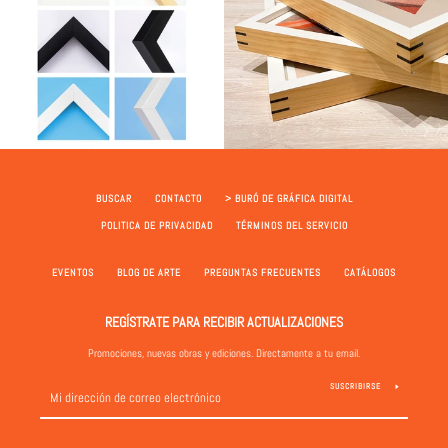
BUSCAR
CONTACTO
> BURÓ DE GRÁFICA DIGITAL
POLITICA DE PRIVACIDAD
TÉRMINOS DEL SERVICIO
EVENTOS
BLOG DE ARTE
PREGUNTAS FRECUENTES
CATÁLOGOS
REGÍSTRATE PARA RECIBIR ACTUALIZACIONES
Promociones, nuevas obras y ediciones. Directamente a tu email.
SUSCRIBIRSE