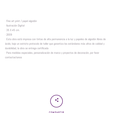
· Fine art print / papel algodón
· Ilustración Digital
· 35 X 45 cm.
· 2009
· Esta obra está impresa con tintas de alta permanencia a la luz y papeles de algodón libres de
ácido, bajo un estricto protocolo de taller que garantiza los estándares más altos de calidad y
durabilidad, la obra se entrega certificada
· Para medidas especiales, personalización de marco y proyectos de decoración, por favor
contactactanos
COMPARTIR