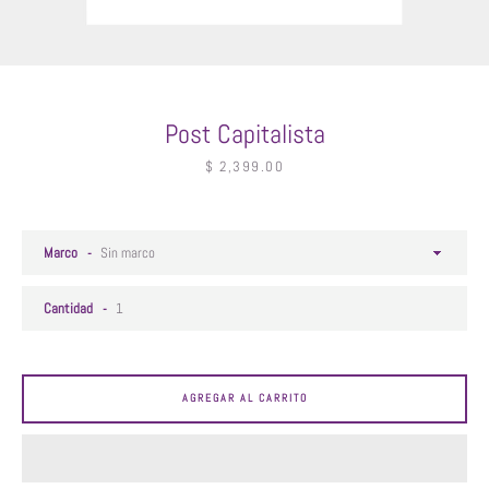
Post Capitalista
Facebook
Instagram
Precio
$ 2,399.00
BUSCAR
Marco
Cantidad
AGREGAR AL CARRITO