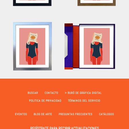
BUSCAR
CONTACTO
> BURÓ DE GRÁFICA DIGITAL
POLITICA DE PRIVACIDAD
TÉRMINOS DEL SERVICIO
EVENTOS
BLOG DE ARTE
PREGUNTAS FRECUENTES
CATÁLOGOS
REGÍSTRATE PARA RECIBIR ACTUALIZACIONES